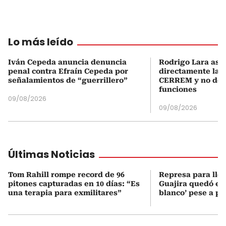
Lo más leído
Iván Cepeda anuncia denuncia
Rodrigo Lara asu
penal contra Efraín Cepeda por
directamente la P
señalamientos de “guerrillero”
CERREM y no del
funciones
09/08/2026
09/08/2026
Últimas Noticias
Tom Rahill rompe record de 96
Represa para lle
pitones capturadas en 10 días: “Es
Guajira quedó en 
una terapia para exmilitares”
blanco’ pese a p