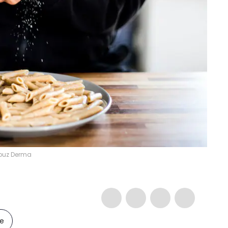
rbuz Derma
le