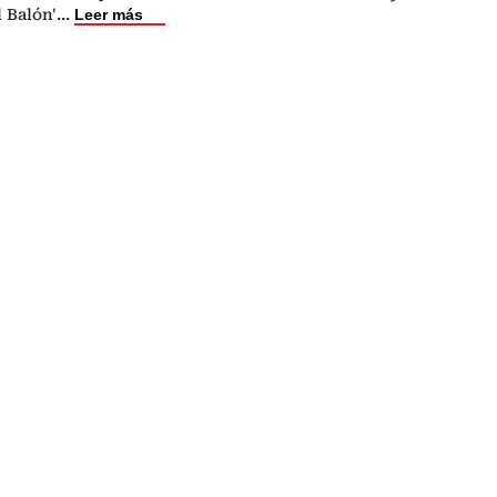
l Balón'
...
Leer más