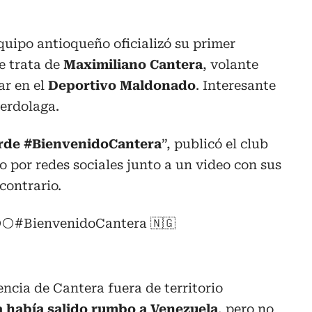
 equipo antioqueño oficializó su primer
e trata de
Maximiliano Cantera
, volante
ar en el
Deportivo Maldonado
. Interesante
erdolaga.
erde #BienvenidoCantera
”, publicó el club
por redes sociales junto a un video con sus
contrario.
🟢⚪
#BienvenidoCantera
🇳🇬
encia de Cantera fuera de territorio
a había salido rumbo a Venezuela
, pero no