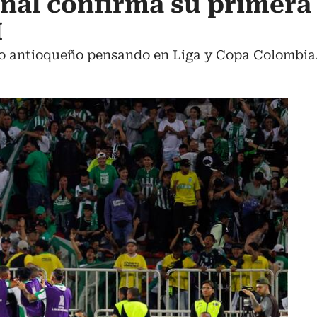
onal confirma su primera 
I
to antioqueño pensando en Liga y Copa Colombia