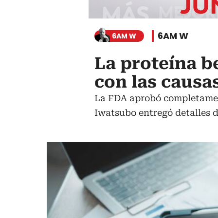
6AM W
6AM W
La proteína b
con las causa
La FDA aprobó completament
Iwatsubo entregó detalles d