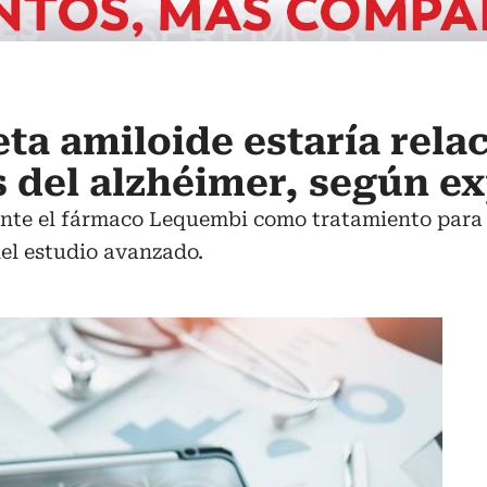
eta amiloide estaría rela
s del alzhéimer, según e
e el fármaco Lequembi como tratamiento para el
el estudio avanzado.