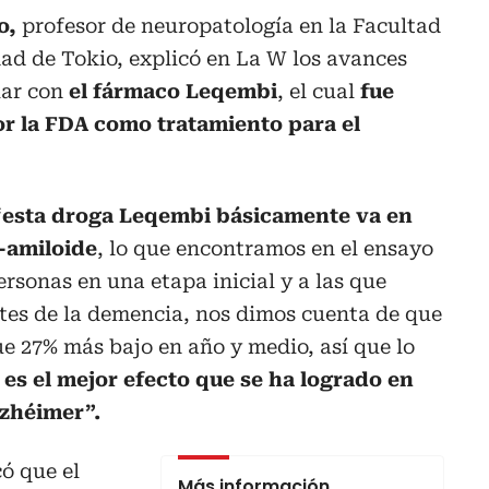
o,
profesor de neuropatología en la Facultad
ad de Tokio, explicó en La W los avances
iar con
el fármaco Leqembi
, el cual
fue
r la FDA
como tratamiento para el
“
esta droga Leqembi básicamente va en
a-amiloide
, lo que encontramos en el ensayo
ersonas en una etapa inicial y a las que
ntes de la demencia, nos dimos cuenta de que
ue 27% más bajo en año y medio, así que lo
 es el mejor efecto que se ha logrado en
lzhéimer”.
có que el
Más información