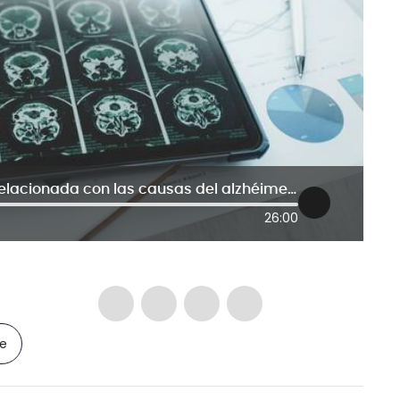
La proteína beta-amiloide estaría relacionada con las causas del alzhéimer, según experto
26:00
le