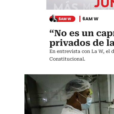
6AM W
6AM W
“No es un cap
privados de l
En entrevista con La W, el 
Constitucional.