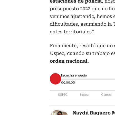
estaciones de policía
, nos
presupuesto 2022 que no hu
venimos ajustando, hemos es
dificultades, asumiendo la 
entes territoriales”.
Finalmente, resaltó que no 
Uspec, cuando su trabajo e
orden nacional.
Escucha el audio
00:00:00
USPEC
Inpec
Cárcel
Naydú Baquero M