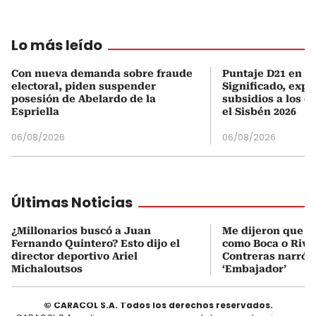
Lo más leído
Con nueva demanda sobre fraude
Puntaje D21 en el
electoral, piden suspender
Significado, expl
posesión de Abelardo de la
subsidios a los q
Espriella
el Sisbén 2026
06/08/2026
06/08/2026
Últimas Noticias
¿Millonarios buscó a Juan
Me dijeron que Mi
Fernando Quintero? Esto dijo el
como Boca o Rive
director deportivo Ariel
Contreras narró s
Michaloutsos
‘Embajador’
© CARACOL S.A. Todos los derechos reservados.