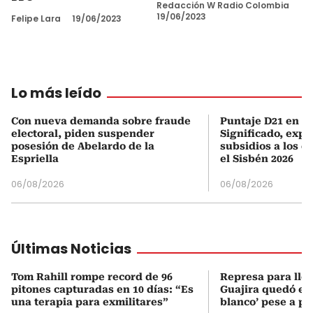
Redacción W Radio Colombia
19/06/2023
Felipe Lara
19/06/2023
Lo más leído
Con nueva demanda sobre fraude
Puntaje D21 en el
electoral, piden suspender
Significado, expl
posesión de Abelardo de la
subsidios a los q
Espriella
el Sisbén 2026
06/08/2026
06/08/2026
Últimas Noticias
Tom Rahill rompe record de 96
Represa para lle
pitones capturadas en 10 días: “Es
Guajira quedó en 
una terapia para exmilitares”
blanco’ pese a p