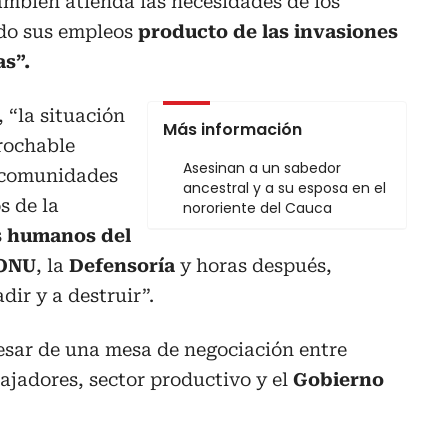
también atienda las necesidades de los
ido sus empleos
producto de las invasiones
as”.
 “la situación
Más información
prochable
Asesinan a un sabedor
s comunidades
ancestral y a su esposa en el
s de la
nororiente del Cauca
s humanos del
 ONU
, la
Defensoría
y horas después,
ir y a destruir”.
esar de una mesa de negociación entre
ajadores, sector productivo y el
Gobierno