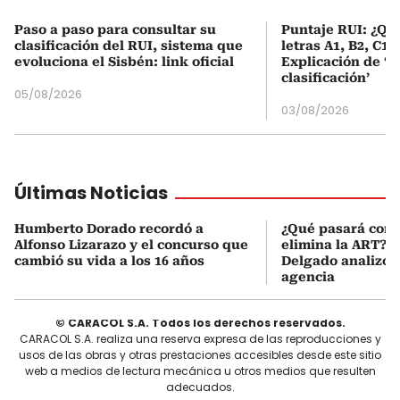
Paso a paso para consultar su
Puntaje RUI: ¿Qué
clasificación del RUI, sistema que
letras A1, B2, C1 
evoluciona el Sisbén: link oficial
Explicación de ‘
clasificación’
05/08/2026
03/08/2026
Últimas Noticias
Humberto Dorado recordó a
¿Qué pasará con l
Alfonso Lizarazo y el concurso que
elimina la ART? D
cambió su vida a los 16 años
Delgado analizó e
agencia
© CARACOL S.A. Todos los derechos reservados.
CARACOL S.A. realiza una reserva expresa de las reproducciones y
usos de las obras y otras prestaciones accesibles desde este sitio
web a medios de lectura mecánica u otros medios que resulten
adecuados.