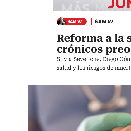
6AM W
6AM W
Reforma a la 
crónicos preo
Silvia Severiche, Diego Gó
salud y los riesgos de muer