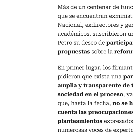
Más de un centenar de funci
que se encuentran exministr
Nacional, exdirectores y ge
académicos, suscribieron un
Petro su deseo de
participa
propuestas
sobre la
reform
En primer lugar, los firmant
pidieron que exista una
par
amplia y transparente de 
sociedad en el proceso
, y
que, hasta la fecha,
no se 
cuenta las preocupacione
planteamientos
expresados
numerosas voces de experto