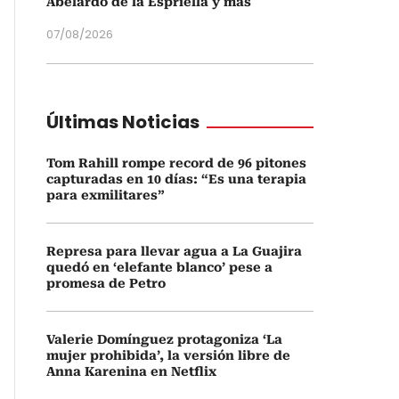
Abelardo de la Espriella y más
07/08/2026
Últimas Noticias
Tom Rahill rompe record de 96 pitones
capturadas en 10 días: “Es una terapia
para exmilitares”
Represa para llevar agua a La Guajira
quedó en ‘elefante blanco’ pese a
promesa de Petro
Valerie Domínguez protagoniza ‘La
mujer prohibida’, la versión libre de
Anna Karenina en Netflix