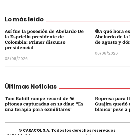
Lo más leído
Así fue la posesión de Abelardo De
🔴A qué hora es l
la Espriella presidente de
Abelardo de la Es
Colombia: Primer discurso
de agosto y dónd
presidencial
06/08/2026
08/08/2026
Últimas Noticias
Tom Rahill rompe record de 96
Represa para lle
pitones capturadas en 10 días: “Es
Guajira quedó en 
una terapia para exmilitares”
blanco’ pese a p
© CARACOL S.A. Todos los derechos reservados.