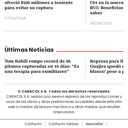
ofreció $500 millones a teniente
C01 en la nueva c
para evitar su captura
RUI: Beneficios y
saber
07/08/2026
06/08/2026
Últimas Noticias
Tom Rahill rompe record de 96
Represa para lle
pitones capturadas en 10 días: “Es
Guajira quedó en 
una terapia para exmilitares”
blanco’ pese a p
© CARACOL S.A. Todos los derechos reservados.
CARACOL S.A. realiza una reserva expresa de las reproducciones y
usos de las obras y otras prestaciones accesibles desde este sitio
web a medios de lectura mecánica u otros medios que resulten
adecuados.
Contacto
Contacto Ventas
Newsletter