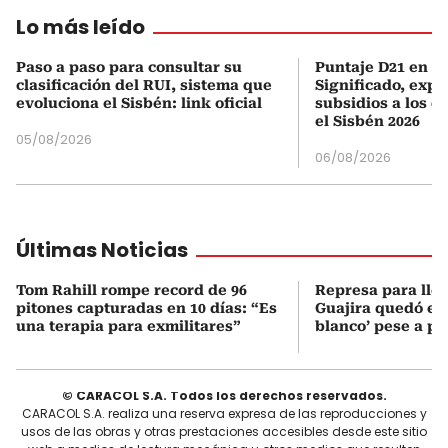
Lo más leído
Paso a paso para consultar su
Puntaje D21 en el
clasificación del RUI, sistema que
Significado, expl
evoluciona el Sisbén: link oficial
subsidios a los q
el Sisbén 2026
05/08/2026
06/08/2026
Últimas Noticias
Tom Rahill rompe record de 96
Represa para lle
pitones capturadas en 10 días: “Es
Guajira quedó en 
una terapia para exmilitares”
blanco’ pese a p
© CARACOL S.A. Todos los derechos reservados.
CARACOL S.A. realiza una reserva expresa de las reproducciones y
usos de las obras y otras prestaciones accesibles desde este sitio