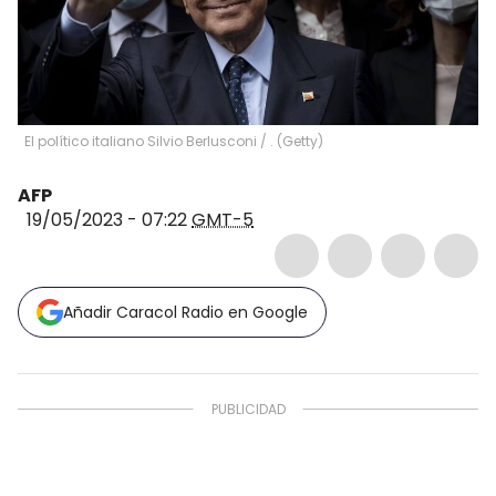
El político italiano Silvio Berlusconi
/
.
(
Getty
)
AFP
19/05/2023 - 07:22
GMT-5
Añadir Caracol Radio en Google