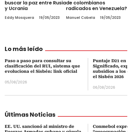
buscar la paz entre Rusia
de colombianos
y Ucrania
radicados en Venezuela?
Eddy Mosquera
19/05/2023
Manuel Cobela
19/05/2023
Lo más leído
Paso a paso para consultar su
Puntaje D21 en el
clasificación del RUI, sistema que
Significado, expl
evoluciona el Sisbén: link oficial
subsidios a los q
el Sisbén 2026
05/08/2026
06/08/2026
Últimas Noticias
EE. UU. sancionó al ministro de
Conmebol expres
Fuerzas Armadas cubano y cúpula
“preocupación po