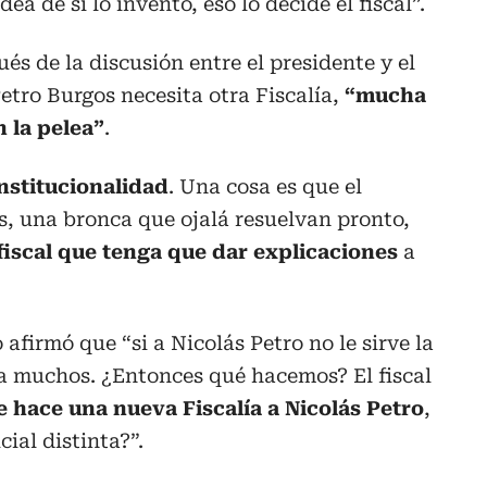
dea de si lo inventó, eso lo decide el fiscal”.
ués de la discusión entre el presidente y el
Petro Burgos necesita otra Fiscalía,
“mucha
n la pelea”
.
institucionalidad
. Una cosa es que el
s, una bronca que ojalá resuelvan pronto,
fiscal que tenga que dar explicaciones
a
 afirmó que “si a Nicolás Petro no le sirve la
ra muchos. ¿Entonces qué hacemos? El fiscal
le hace una nueva Fiscalía a Nicolás Petro
,
cial distinta?”.