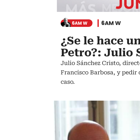
6AM W
6AM W
¿Se le hace un
Petro?: Julio
Julio Sánchez Cristo, directo
Francisco Barbosa, y pedir q
caso.