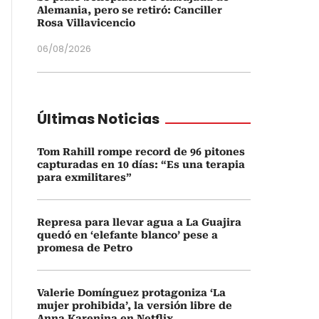
Alemania, pero se retiró: Canciller
Rosa Villavicencio
06/08/2026
Últimas Noticias
Tom Rahill rompe record de 96 pitones
capturadas en 10 días: “Es una terapia
para exmilitares”
Represa para llevar agua a La Guajira
quedó en ‘elefante blanco’ pese a
promesa de Petro
Valerie Domínguez protagoniza ‘La
mujer prohibida’, la versión libre de
Anna Karenina en Netflix