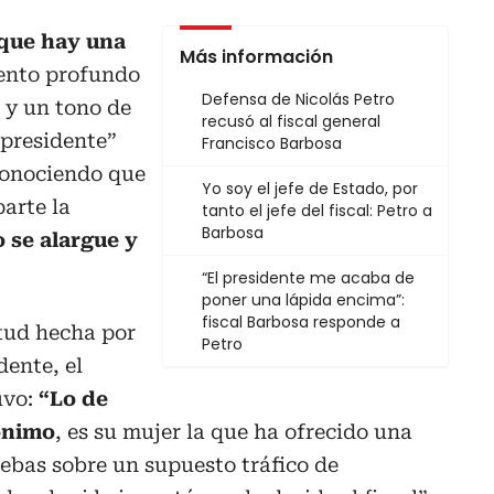
que hay una
Más información
iento profundo
Defensa de Nicolás Petro
 y un tono de
recusó al fiscal general
l presidente”
Francisco Barbosa
conociendo que
Yo soy el jefe de Estado, por
parte la
tanto el jefe del fiscal: Petro a
Barbosa
 se alargue y
“El presidente me acaba de
poner una lápida encima”:
fiscal Barbosa responde a
itud hecha por
Petro
dente, el
uvo:
“Lo de
ónimo
, es su mujer la que ha ofrecido una
ebas sobre un supuesto tráfico de