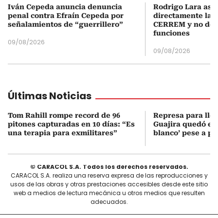
Iván Cepeda anuncia denuncia
Rodrigo Lara asu
penal contra Efraín Cepeda por
directamente la P
señalamientos de “guerrillero”
CERREM y no del
funciones
09/08/2026
09/08/2026
Últimas Noticias
Tom Rahill rompe record de 96
Represa para lle
pitones capturadas en 10 días: “Es
Guajira quedó en 
una terapia para exmilitares”
blanco’ pese a p
© CARACOL S.A. Todos los derechos reservados.
CARACOL S.A. realiza una reserva expresa de las reproducciones y
usos de las obras y otras prestaciones accesibles desde este sitio
web a medios de lectura mecánica u otros medios que resulten
adecuados.