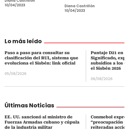
Diana Castrillón
10/04/2023
Diana Castrillón
10/04/2023
Lo más leído
Paso a paso para consultar su
Puntaje D21 en el
clasificación del RUI, sistema que
Significado, expl
evoluciona el Sisbén: link oficial
subsidios a los q
el Sisbén 2026
05/08/2026
06/08/2026
Últimas Noticias
EE. UU. sancionó al ministro de
Conmebol expres
Fuerzas Armadas cubano y cúpula
“preocupación po
de la industria militar
reiteradas accio