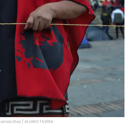
Camila Díaz
/
ALVARO TAVERA