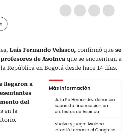
le
nes,
Luis Fernando Velasco,
confirmó que
se
s profesores de AsoInca
que se encuentran a
 la República en Bogotá desde hace 14 días.
e llegaron a
Más información
resentantes
Jota Pe Hernández denuncia
amento del
supuesta financiación en
s en la
protestas de Asoinca
itorio.
Vuelve y juega: Asoinca
intentó tomarse el Congreso