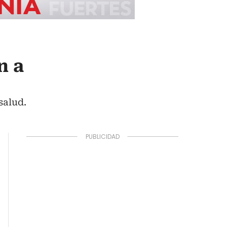
n a
salud.