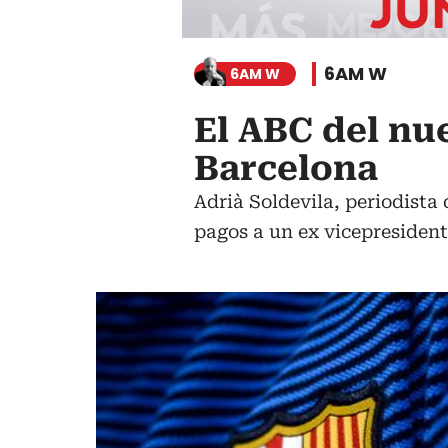
6AM W
6AM W
El ABC del nu
Barcelona
Adrià Soldevila, periodista
pagos a un ex vicepresidente