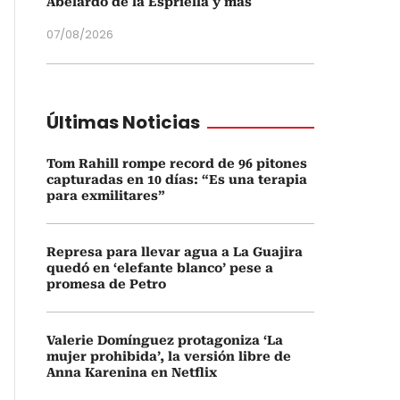
Abelardo de la Espriella y más
07/08/2026
Últimas Noticias
Tom Rahill rompe record de 96 pitones
capturadas en 10 días: “Es una terapia
para exmilitares”
Represa para llevar agua a La Guajira
quedó en ‘elefante blanco’ pese a
promesa de Petro
Valerie Domínguez protagoniza ‘La
mujer prohibida’, la versión libre de
Anna Karenina en Netflix