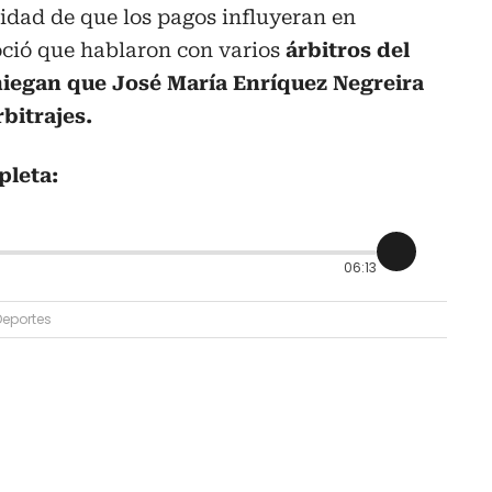
lidad de que los pagos influyeran en
oció que hablaron con varios
árbitros del
 niegan que José María Enríquez Negreira
rbitrajes.
pleta:
06:13
Deportes