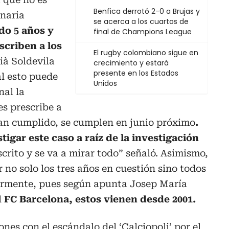
Benfica derrotó 2-0 a Brujas y
inaria
se acerca a los cuartos de
do 5 años y
final de Champions League
scriben a los
El rugby colombiano sigue en
ià Soldevila
crecimiento y estará
presente en los Estados
al esto puede
Unidos
nal la
es prescribe a
han cumplido, se cumplen en junio próximo
.
tigar este caso a raíz de la investigación
crito y se va a mirar todo” señaló. Asimismo,
 no solo los tres años en cuestión sino todos
iormente, pues según apunta Josep María
l
FC Barcelona, estos vienen desde 2001.
nes con el escándalo del ‘Calciopoli’ por el