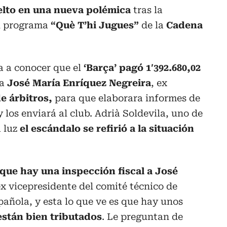
elto en una nueva polémica
tras la
el programa
“Què T’hi Jugues”
de la
Cadena
a a conocer que el
‘Barça’ pagó 1′392.680,02
a
José María Enríquez Negreira
, ex
e árbitros,
para que elaborara informes de
 los enviará al club. Adrià Soldevila, uno de
a luz
el escándalo se refirió a la situación
que hay una inspección fiscal a José
ex vicepresidente del comité técnico de
pañola, y esta lo que ve es que hay unos
están bien tributados
. Le preguntan de