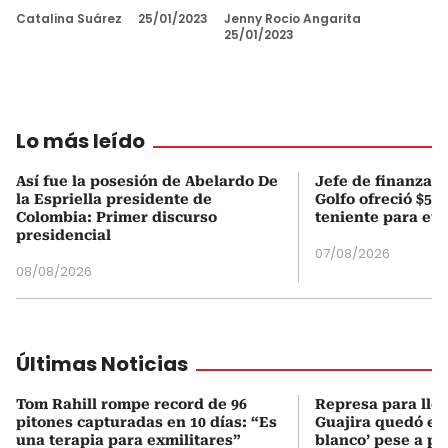
Catalina Suárez
25/01/2023
Jenny Rocio Angarita
25/01/2023
Lo más leído
Así fue la posesión de Abelardo De
Jefe de finanzas 
la Espriella presidente de
Golfo ofreció $50
Colombia: Primer discurso
teniente para evi
presidencial
07/08/2026
08/08/2026
Últimas Noticias
Tom Rahill rompe record de 96
Represa para lle
pitones capturadas en 10 días: “Es
Guajira quedó en 
una terapia para exmilitares”
blanco’ pese a p