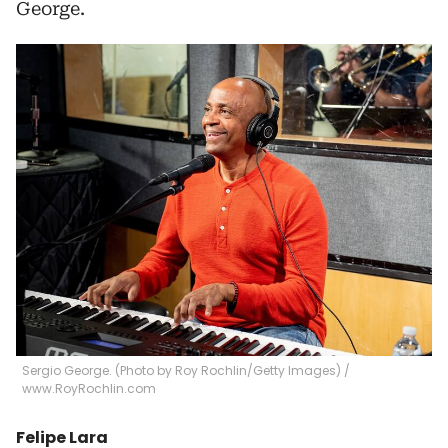
George.
Sergio George. (Photo by Roy Rochlin/Getty Images)
/
www.RoyRochlin.com
Felipe Lara