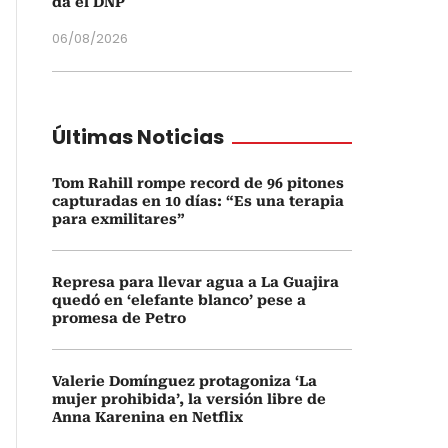
da el DNP
06/08/2026
Últimas Noticias
Tom Rahill rompe record de 96 pitones
capturadas en 10 días: “Es una terapia
para exmilitares”
Represa para llevar agua a La Guajira
quedó en ‘elefante blanco’ pese a
promesa de Petro
Valerie Domínguez protagoniza ‘La
mujer prohibida’, la versión libre de
Anna Karenina en Netflix