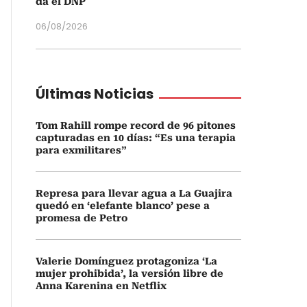
da el DNP
06/08/2026
Últimas Noticias
Tom Rahill rompe record de 96 pitones
capturadas en 10 días: “Es una terapia
para exmilitares”
Represa para llevar agua a La Guajira
quedó en ‘elefante blanco’ pese a
promesa de Petro
Valerie Domínguez protagoniza ‘La
mujer prohibida’, la versión libre de
Anna Karenina en Netflix