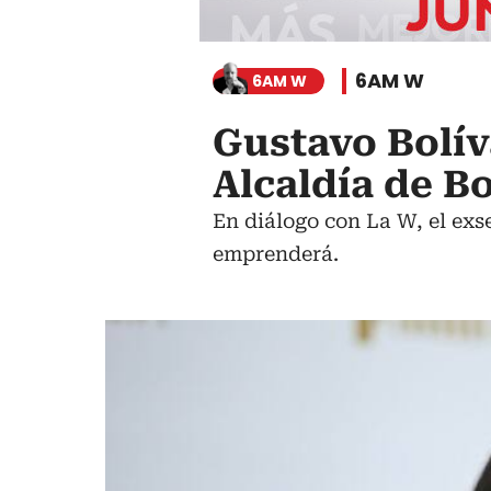
6AM W
6AM W
Gustavo Bolív
Alcaldía de Bo
En diálogo con La W, el exs
emprenderá.