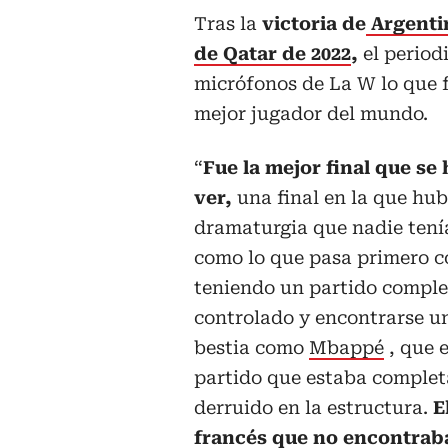
Tras la
victoria de
Argent
de Qatar de 2022
,
el period
micrófonos de La W lo que fu
mejor jugador del mundo.
“
Fue la mejor final que se
ver,
una final en la que hu
dramaturgia que nadie tenía
como lo que pasa primero c
teniendo un partido compl
controlado y encontrarse u
bestia como
Mbappé
, que 
partido que estaba comple
derruido en la estructura.
E
francés que no encontraba