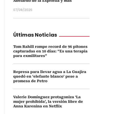
Abelardo de la Espriella y más
07/08/2026
Últimas Noticias
Tom Rahill rompe record de 96 pitones
capturadas en 10 días: “Es una terapia
para exmilitares”
Represa para llevar agua a La Guajira
quedó en ‘elefante blanco’ pese a
promesa de Petro
Valerie Domínguez protagoniza ‘La
mujer prohibida’, la versión libre de
Anna Karenina en Netflix