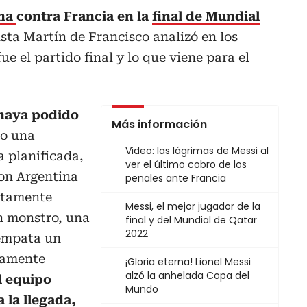
ina
contra Francia en la
final de Mundial
ista Martín de Francisco analizó en los
e el partido final y lo que viene para el
 haya podido
Más información
bo una
Video: las lágrimas de Messi al
 planificada,
ver el último cobro de los
on Argentina
penales ante Francia
etamente
Messi, el mejor jugador de la
n monstro, una
final y del Mundial de Qatar
2022
empata un
tamente
¡Gloria eterna! Lionel Messi
alzó la anhelada Copa del
l equipo
Mundo
 la llegada,