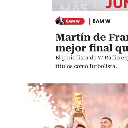
6AM W
6AM W
Martín de Fra
mejor final q
El periodista de W Radio e
títulos como futbolista.