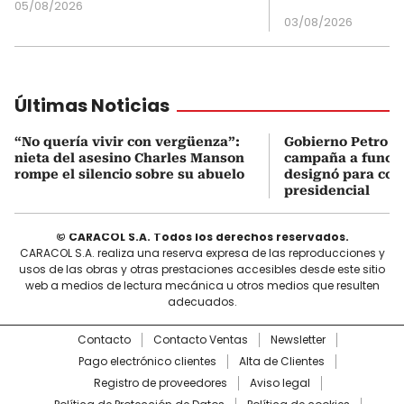
05/08/2026
03/08/2026
Últimas Noticias
“No quería vivir con vergüenza”:
Gobierno Petro a
nieta del asesino Charles Manson
campaña a funcio
rompe el silencio sobre su abuelo
designó para coo
presidencial
© CARACOL S.A. Todos los derechos reservados.
CARACOL S.A. realiza una reserva expresa de las reproducciones y
usos de las obras y otras prestaciones accesibles desde este sitio
web a medios de lectura mecánica u otros medios que resulten
adecuados.
Contacto
Contacto Ventas
Newsletter
Pago electrónico clientes
Alta de Clientes
Registro de proveedores
Aviso legal