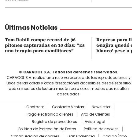
Últimas Noticias
Tom Rahill rompe record de 96
Represa para lle
pitones capturadas en 10 días: “Es
Guajira quedó en 
una terapia para exmilitares”
blanco’ pese a p
© CARACOL S.A. Todos los derechos reservados.
CARACOL S.A. realiza una reserva expresa de las reproducciones y
usos de las obras y otras prestaciones accesibles desde este sitio
web a medios de lectura mecánica u otros medios que resulten
adecuados.
Contacto
Contacto Ventas
Newsletter
Pago electrónico clientes
Alta de Clientes
Registro de proveedores
Aviso legal
Política de Protección de Datos
Política de cookies
Configuración de cookies
Transparencia
Código Ético