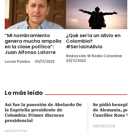
“Mi nombramiento
¿Qué sería un alivio en
genera mucha ampolla
Colombia?
en la clase política”:
#SeríaUnAlivio
Juan Alfonso Latorre
Redacción W Radio Colombia
30/11/2022
Lucas Pombo
30/11/2022
Lo más leído
Así fue la posesión de Abelardo De
Se pidió beneplá
la Espriella presidente de
de Alemania, pero
Colombia: Primer discurso
Canciller Rosa Vi
presidencial
06/08/2026
08/08/2026