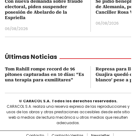
Con nueva demanda sobre fraude
Se pidió beneplá
electoral, piden suspender
de Alemania, pero
posesión de Abelardo de la
Canciller Rosa Vi
Espriella
06/08/2026
06/08/2026
Últimas Noticias
Tom Rahill rompe record de 96
Represa para lle
pitones capturadas en 10 días: “Es
Guajira quedó en 
una terapia para exmilitares”
blanco’ pese a p
© CARACOL S.A. Todos los derechos reservados.
CARACOL S.A. realiza una reserva expresa de las reproducciones y
usos de las obras y otras prestaciones accesibles desde este sitio
web a medios de lectura mecánica u otros medios que resulten
adecuados.
Contacto
Contacto Ventas
Newsletter