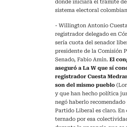
donde iniciará el trámite d
sistema electoral colombian
- Willington Antonio Cuest
registrador delegado en Có
sería cuota del senador libe
presidente de la Comisión P
Senado, Fabio Amín.
El con
aseguró a La W que sí con
registrador Cuesta Medra
son del mismo pueblo
(Lo
y que han hecho política ju
negó haberlo recomendado pa
Partido Liberal es claro. E
ternado por esa colectivida