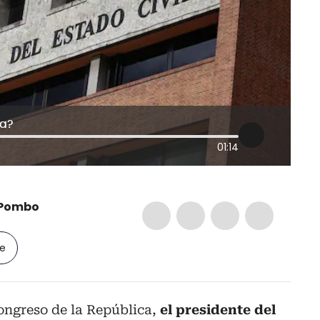
ía?
01:14
 Pombo
le
ongreso de la República,
el presidente del