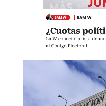
6AM W
6AM W
¿Cuotas políti
La W conoció la lista denun
al Código Electoral.