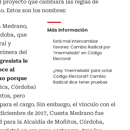
el proyecto que cambiará las reglas de
o. Estos son los nombres:
a Medrano,
Más información
rdoba, que
Está mal intercambiar
ral y
favores: Cambio Radical por
rimera del
“mermelada” en Código
Electoral
gresista le
oce al
¿Hay ’mermelada’ para votar
Código Electoral? Cambio
no porque
Radical dice tener pruebas
rica, Córdoba)
ntos, pero
ra el cargo. Sin embargo, el vínculo con el
n diciembre de 2017, Cuesta Medrano fue
d para la Alcaldía de Moñitos, Córdoba,