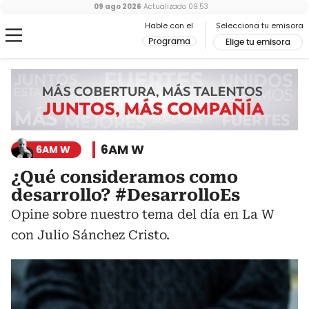
09 ago 2026
Actualizado
09:53
Hable con el
Selecciona tu emisora
Programa
Elige tu emisora
6AM W
6AM W
¿Qué consideramos como
desarrollo? #DesarrolloEs
Opine sobre nuestro tema del día en La W
con Julio Sánchez Cristo.