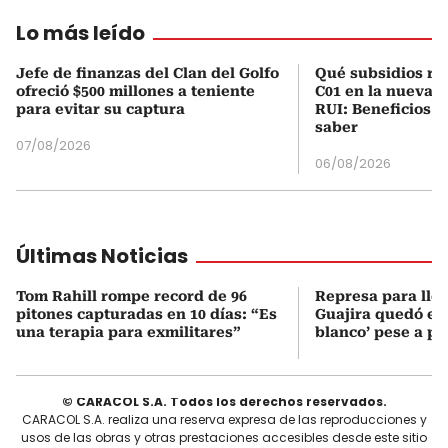
Lo más leído
Jefe de finanzas del Clan del Golfo
Qué subsidios rec
ofreció $500 millones a teniente
C01 en la nueva c
para evitar su captura
RUI: Beneficios y
saber
07/08/2026
06/08/2026
Últimas Noticias
Tom Rahill rompe record de 96
Represa para lle
pitones capturadas en 10 días: “Es
Guajira quedó en 
una terapia para exmilitares”
blanco’ pese a p
© CARACOL S.A. Todos los derechos reservados.
CARACOL S.A. realiza una reserva expresa de las reproducciones y
usos de las obras y otras prestaciones accesibles desde este sitio