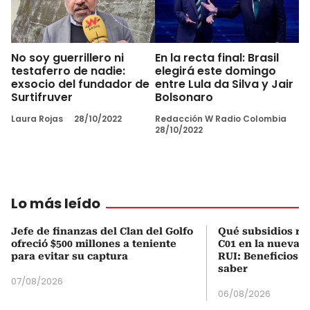
No soy guerrillero ni
En la recta final: Brasil
testaferro de nadie:
elegirá este domingo
exsocio del fundador de
entre Lula da Silva y Jair
Surtifruver
Bolsonaro
Laura Rojas
28/10/2022
Redacción W Radio Colombia
28/10/2022
Lo más leído
Jefe de finanzas del Clan del Golfo
Qué subsidios rec
ofreció $500 millones a teniente
C01 en la nueva c
para evitar su captura
RUI: Beneficios y
saber
07/08/2026
06/08/2026