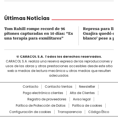
Últimas Noticias
Tom Rahill rompe record de 96
Represa para lle
pitones capturadas en 10 días: “Es
Guajira quedó en 
una terapia para exmilitares”
blanco’ pese a p
© CARACOL S.A. Todos los derechos reservados.
CARACOL S.A. realiza una reserva expresa de las reproducciones y
usos de las obras y otras prestaciones accesibles desde este sitio
web a medios de lectura mecánica u otros medios que resulten
adecuados.
Contacto
Contacto Ventas
Newsletter
Pago electrónico clientes
Alta de Clientes
Registro de proveedores
Aviso legal
Política de Protección de Datos
Política de cookies
Configuración de cookies
Transparencia
Código Ético