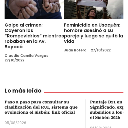
Golpe al crimen:
Feminicidio en Usaquén:
Cayeron los
hombre asesinó a su
“Rompevidrios” mientras
pareja y luego se quitó la
robaban en la Av.
vida
Boyacá
Juan Botero
27/10/2022
Claudia Camila Vargas
27/10/2022
Lo más leído
Paso a paso para consultar su
Puntaje D21 en el
clasificación del RUI, sistema que
Significado, expl
evoluciona el Sisbén: link oficial
subsidios a los q
el Sisbén 2026
05/08/2026
06/08/2026