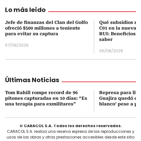
Lo más leído
Jefe de finanzas del Clan del Golfo
Qué subsidios rec
ofreció $500 millones a teniente
C01 en la nueva c
para evitar su captura
RUI: Beneficios y
saber
07/08/2026
06/08/2026
Últimas Noticias
Tom Rahill rompe record de 96
Represa para lle
pitones capturadas en 10 días: “Es
Guajira quedó en 
una terapia para exmilitares”
blanco’ pese a p
© CARACOL S.A. Todos los derechos reservados.
CARACOL S.A. realiza una reserva expresa de las reproducciones y
usos de las obras y otras prestaciones accesibles desde este sitio