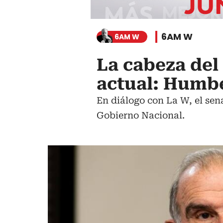
6AM W
6AM W
La cabeza del
actual: Humbe
En diálogo con La W, el sen
Gobierno Nacional.