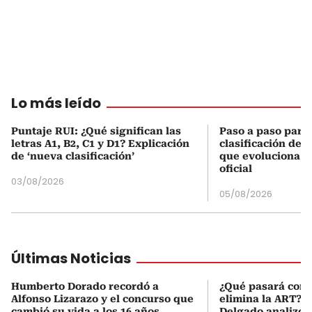
Lo más leído
Puntaje RUI: ¿Qué significan las
Paso a paso para 
letras A1, B2, C1 y D1? Explicación
clasificación del
de ‘nueva clasificación’
que evoluciona el
oficial
03/08/2026
05/08/2026
Últimas Noticias
Humberto Dorado recordó a
¿Qué pasará con l
Alfonso Lizarazo y el concurso que
elimina la ART? D
cambió su vida a los 16 años
Delgado analizó e