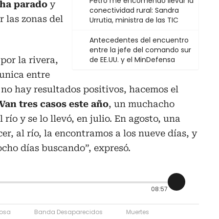
Petro me encomendó llevar la
 ha parado
y
conectividad rural: Sandra
r las zonas del
Urrutia, ministra de las TIC
Antecedentes del encuentro
entre la jefe del comando sur
por la rivera,
de EE.UU. y el MinDefensa
unica entre
no hay resultados positivos, hacemos el
Van tres casos este año
, un muchacho
río y se lo llevó, en julio. En agosto, una
er, al río, la encontramos a los nueve días, y
ocho días buscando”, expresó.
08:57
osa
Banda Desaparecidos
Muertes