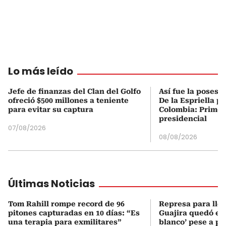
Lo más leído
Jefe de finanzas del Clan del Golfo
Así fue la posesi
ofreció $500 millones a teniente
De la Espriella p
para evitar su captura
Colombia: Primer
presidencial
07/08/2026
08/08/2026
Últimas Noticias
Tom Rahill rompe record de 96
Represa para lle
pitones capturadas en 10 días: “Es
Guajira quedó en 
una terapia para exmilitares”
blanco’ pese a p