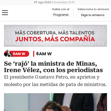
07 ago 2026
Actualizado
20:47
Hable con el
Selecciona tu emisora
Programa
Elige tu emisora
6AM W
6AM W
Se ‘rajó’ la ministra de Minas,
Irene Vélez, con los periodistas
El presidente Gustavo Petro, en aprietos y
molesto por las metidas de pata de ministros.