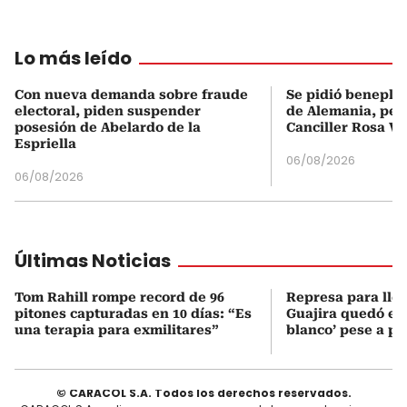
Lo más leído
Con nueva demanda sobre fraude
Se pidió beneplá
electoral, piden suspender
de Alemania, pero
posesión de Abelardo de la
Canciller Rosa Vi
Espriella
06/08/2026
06/08/2026
Últimas Noticias
Tom Rahill rompe record de 96
Represa para lle
pitones capturadas en 10 días: “Es
Guajira quedó en 
una terapia para exmilitares”
blanco’ pese a p
© CARACOL S.A. Todos los derechos reservados.