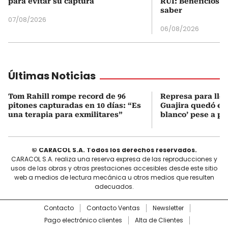
para evitar su captura
RUI: Beneficios y
saber
07/08/2026
06/08/2026
Últimas Noticias
Tom Rahill rompe record de 96
Represa para lle
pitones capturadas en 10 días: “Es
Guajira quedó en 
una terapia para exmilitares”
blanco’ pese a p
© CARACOL S.A. Todos los derechos reservados.
CARACOL S.A. realiza una reserva expresa de las reproducciones y
usos de las obras y otras prestaciones accesibles desde este sitio
web a medios de lectura mecánica u otros medios que resulten
adecuados.
Contacto
Contacto Ventas
Newsletter
Pago electrónico clientes
Alta de Clientes