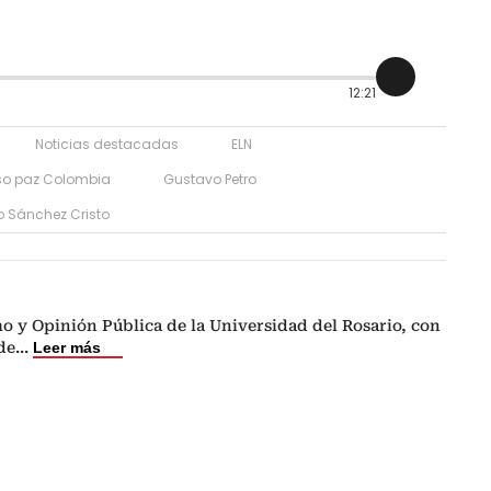
12:21
Noticias destacadas
ELN
so paz Colombia
Gustavo Petro
o Sánchez Cristo
o y Opinión Pública de la Universidad del Rosario, con
de
...
Leer más