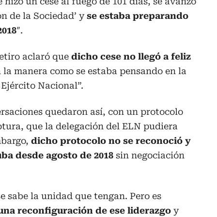
 hizo un cese al fuego de 101 días, se avanzó
ón de la Sociedad’ y
se estaba preparando
2018
″.
retiro aclaró que
dicho cese no llegó a feliz
n la manera como se estaba pensando en la
Ejército Nacional”.
ersaciones quedaron así, con un protocolo
ptura, que la delegación del ELN pudiera
mbargo,
dicho protocolo no se reconoció y
ba desde agosto de 2018
sin negociación
e sabe la unidad que tengan. Pero es
na reconfiguración de ese liderazgo
y