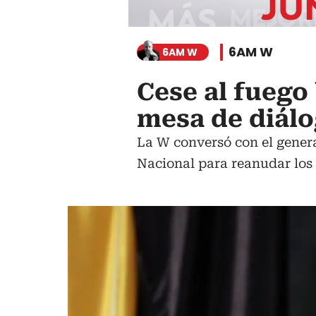
6AM W
6AM W
Cese al fuego 
mesa de diál
La W conversó con el genera
Nacional para reanudar los 