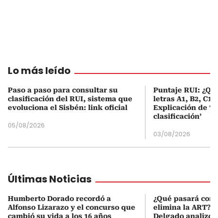
Lo más leído
Paso a paso para consultar su
Puntaje RUI: ¿Qué
clasificación del RUI, sistema que
letras A1, B2, C1 
evoluciona el Sisbén: link oficial
Explicación de ‘
clasificación’
05/08/2026
03/08/2026
Últimas Noticias
Humberto Dorado recordó a
¿Qué pasará con l
Alfonso Lizarazo y el concurso que
elimina la ART? D
cambió su vida a los 16 años
Delgado analizó e