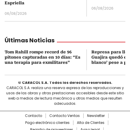
Espriella
06/08/2026
06/08/2026
Últimas Noticias
Tom Rahill rompe record de 96
Represa para lle
pitones capturadas en 10 días: “Es
Guajira quedó en 
una terapia para exmilitares”
blanco’ pese a p
© CARACOL S.A. Todos los derechos reservados.
CARACOL S.A. realiza una reserva expresa de las reproducciones y
usos de las obras y otras prestaciones accesibles desde este sitio
web a medios de lectura mecánica u otros medios que resulten
adecuados.
Contacto
Contacto Ventas
Newsletter
Pago electrónico clientes
Alta de Clientes
Registro de proveedores
Aviso legal