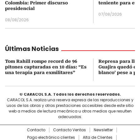
Colombia: Primer discurso
teniente para evi
presidencial
07/08/2026
08/08/2026
Últimas Noticias
Tom Rahill rompe record de 96
Represa para lle
pitones capturadas en 10 días: “Es
Guajira quedó en 
una terapia para exmilitares”
blanco’ pese a p
© CARACOL S.A. Todos los derechos reservados.
CARACOL S.A. realiza una reserva expresa de las reproducciones y
usos de las obras y otras prestaciones accesibles desde este sitio
web a medios de lectura mecánica u otros medios que resulten
adecuados.
Contacto
Contacto Ventas
Newsletter
Pago electrónico clientes
Alta de Clientes