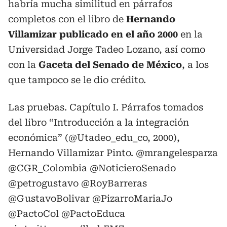
habría mucha similitud en párrafos
completos con el libro de
Hernando
Villamizar publicado en el año 2000
en la
Universidad Jorge Tadeo Lozano, así como
con la
Gaceta del Senado de México
, a los
que tampoco se le dio crédito.
Las pruebas. Capítulo I. Párrafos tomados
del libro “Introducción a la integración
económica” (
@Utadeo_edu_co
, 2000),
Hernando Villamizar Pinto. @mrangelesparza
@CGR_Colombia
@NoticieroSenado
@petrogustavo
@RoyBarreras
@GustavoBolivar
@PizarroMariaJo
@PactoCol
@PactoEduca