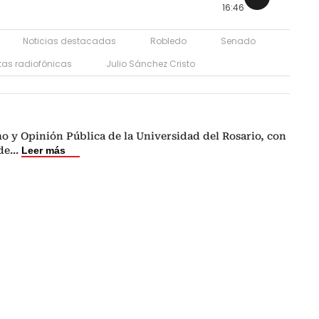
16:46
Noticias destacadas
Robledo
Senado
stas radiofónicas
Julio Sánchez Cristo
o y Opinión Pública de la Universidad del Rosario, con
de
...
Leer más