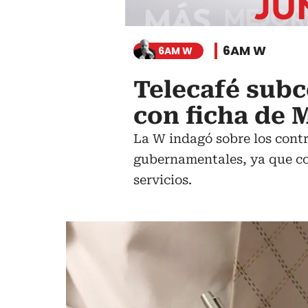
6AM W
6AM W
Telecafé subc
con ficha de 
La W indagó sobre los contr
gubernamentales, ya que co
servicios.