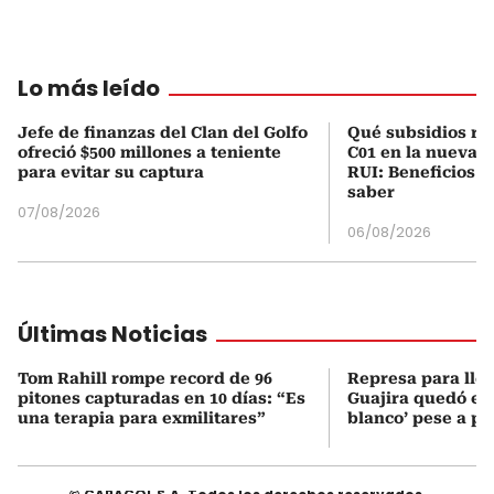
Lo más leído
Jefe de finanzas del Clan del Golfo
Qué subsidios rec
ofreció $500 millones a teniente
C01 en la nueva c
para evitar su captura
RUI: Beneficios y
saber
07/08/2026
06/08/2026
Últimas Noticias
Tom Rahill rompe record de 96
Represa para lle
pitones capturadas en 10 días: “Es
Guajira quedó en 
una terapia para exmilitares”
blanco’ pese a p