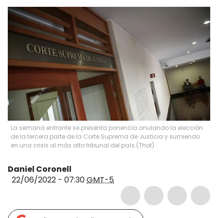
La semana entrante se presenta ponencia anulando la elección
de la tercera parte de la Corte Suprema de Justicia y sumiendo
en una crisis al más alto tribunal del país.
(
Thot
)
Daniel Coronell
22/06/2022 - 07:30
GMT-5