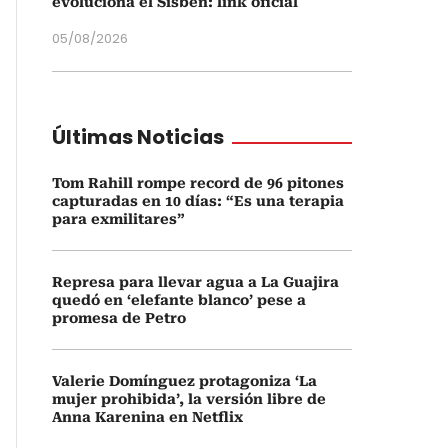
evoluciona el Sisbén: link oficial
05/08/2026
Últimas Noticias
Tom Rahill rompe record de 96 pitones
capturadas en 10 días: “Es una terapia
para exmilitares”
Represa para llevar agua a La Guajira
quedó en ‘elefante blanco’ pese a
promesa de Petro
Valerie Domínguez protagoniza ‘La
mujer prohibida’, la versión libre de
Anna Karenina en Netflix