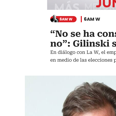
6AM W
6AM W
“No se ha cons
no”: Gilinski
En diálogo con La W, el emp
en medio de las elecciones p