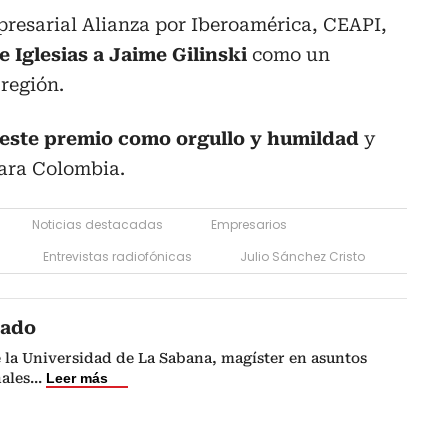
presarial Alianza por Iberoamérica, CEAPI,
e Iglesias a Jaime Gilinski
como un
región.
 este premio como orgullo y humildad
y
ara Colombia.
Noticias destacadas
Empresarios
Entrevistas radiofónicas
Julio Sánchez Cristo
cado
 la Universidad de La Sabana, magíster en asuntos
nales
...
Leer más