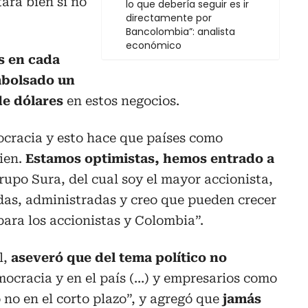
ará bien si no
lo que debería seguir es ir
directamente por
Bancolombia”: analista
económico
s en cada
mbolsado un
de dólares
en estos negocios.
ocracia y esto hace que países como
ien.
Estamos optimistas, hemos entrado a
rupo Sura, del cual soy el mayor accionista,
as, administradas y creo que pueden crecer
ara los accionistas y Colombia”.
l,
aseveró que del tema político no
emocracia y en el país (…) y empresarios como
 no en el corto plazo”, y agregó que
jamás