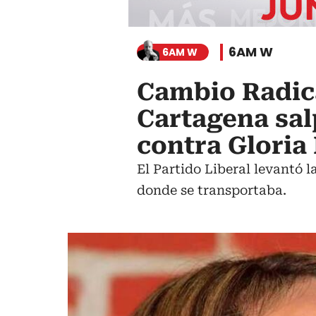
6AM W
6AM W
Cambio Radica
Cartagena sal
contra Gloria
El Partido Liberal levantó l
donde se transportaba.