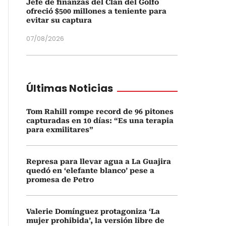
Jefe de finanzas del Clan del Golfo
ofreció $500 millones a teniente para
evitar su captura
07/08/2026
Últimas Noticias
Tom Rahill rompe record de 96 pitones
capturadas en 10 días: “Es una terapia
para exmilitares”
Represa para llevar agua a La Guajira
quedó en ‘elefante blanco’ pese a
promesa de Petro
Valerie Domínguez protagoniza ‘La
mujer prohibida’, la versión libre de