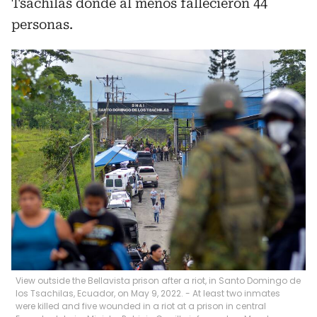
Tsáchilas donde al menos fallecieron 44
personas.
View outside the Bellavista prison after a riot, in Santo Domingo de
los Tsachilas, Ecuador, on May 9, 2022. - At least two inmates
were killed and five wounded in a riot at a prison in central