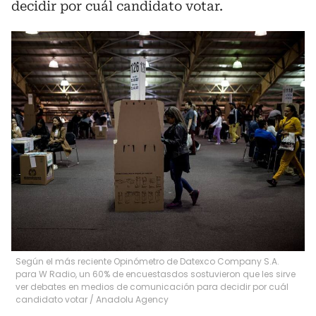
decidir por cuál candidato votar.
Según el más reciente Opinómetro de Datexco Company S.A.
para W Radio, un 60% de encuestasdos sostuvieron que les sirve
ver debates en medios de comunicación para decidir por cuál
candidato votar
/
Anadolu Agency