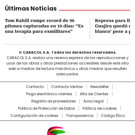
Últimas Noticias
Tom Rahill rompe record de 96
Represa para lle
pitones capturadas en 10 días: “Es
Guajira quedó en 
una terapia para exmilitares”
blanco’ pese a p
© CARACOL S.A. Todos los derechos reservados.
CARACOL S.A. realiza una reserva expresa de las reproducciones y
usos de las obras y otras prestaciones accesibles desde este sitio
web a medios de lectura mecánica u otros medios que resulten
adecuados.
Contacto
Contacto Ventas
Newsletter
Pago electrónico clientes
Alta de Clientes
Registro de proveedores
Aviso legal
Política de Protección de Datos
Política de cookies
Configuración de cookies
Transparencia
Código Ético