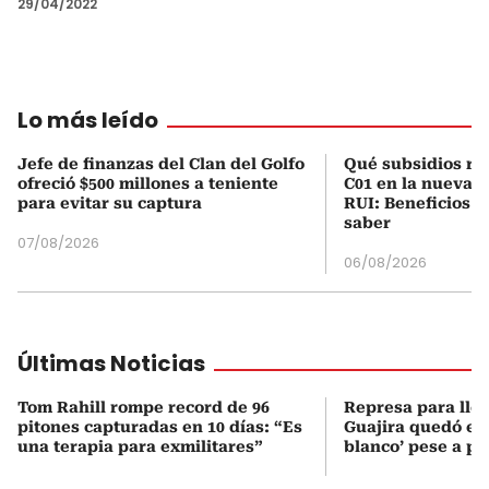
29/04/2022
Lo más leído
Jefe de finanzas del Clan del Golfo
Qué subsidios rec
ofreció $500 millones a teniente
C01 en la nueva c
para evitar su captura
RUI: Beneficios y
saber
07/08/2026
06/08/2026
Últimas Noticias
Tom Rahill rompe record de 96
Represa para lle
pitones capturadas en 10 días: “Es
Guajira quedó en 
una terapia para exmilitares”
blanco’ pese a p